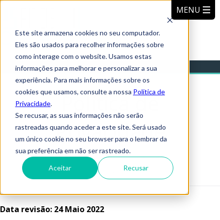
Este site armazena cookies no seu computador.
Eles são usados para recolher informações sobre
como interage com o website. Usamos estas
informações para melhorar e personalizar a sua
experiência. Para mais informações sobre os
cookies que usamos, consulte a nossa
Política de
Política de
Privacidade
.
Se recusar, as suas informações não serão
Privacidade
rastreadas quando aceder a este site. Será usado
um único cookie no seu browser para o lembrar da
sua preferência em não ser rastreado.
O nosso compromisso com a proteção
Aceitar
Recusar
da sua privacidade.
Data revisão: 24 Maio 2022