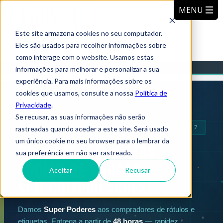
Este site armazena cookies no seu computador.
Eles são usados para recolher informações sobre
como interage com o website. Usamos estas
informações para melhorar e personalizar a sua
experiência. Para mais informações sobre os
cookies que usamos, consulte a nossa
Política de
Privacidade
.
Se recusar, as suas informações não serão
SOLUÇÕES DE IDENTIFICAÇÃO DESDE 1997
rastreadas quando aceder a este site. Será usado
um único cookie no seu browser para o lembrar da
Rótulos, Etiquetas,
sua preferência em não ser rastreado.
Código de Barras...
Aceitar
Recusar
Sem Complicações!
Damos
Super Poderes
aos compradores de rótulos e
etiquetas. Entrega a partir de
48 horas
— rapidez,