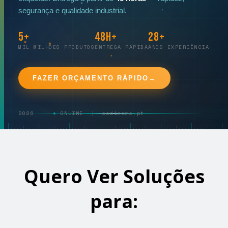
segurança e qualidade industrial.
5+
48h+
28+
MIL MILHÕES PRODUTOS
ENTREGA RÁPIDA
ANOS EXPERIÊNCIA
FAZER ORÇAMENTO RÁPIDO
→
2026 |
●
ONLINE | codimarc.pt
Quero Ver Soluções
para: