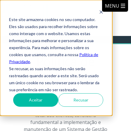
Este site armazena cookies no seu computador.
Eles são usados para recolher informações sobre
como interage com o website. Usamos estas
informações para melhorar e personalizar a sua
experiência. Para mais informações sobre os
cookies que usamos, consulte a nossa
Política de
Política de
Privacidade
.
Se recusar, as suas informações não serão
Qualidade
rastreadas quando aceder a este site. Será usado
um único cookie no seu browser para o lembrar da
sua preferência em não ser rastreado.
A CODIMARC - Codificação, Marcação
Aceitar
Recusar
e Etiquetagem, Lda. com o objetivo de
cumprir os requisitos e satisfação
total dos clientes, considera
fundamental a implementação e
manutenção de um Sistema de Gestão