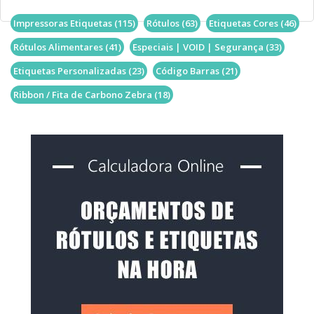
Impressoras Etiquetas
(115)
Rótulos
(63)
Etiquetas Cores
(46)
Rótulos Alimentares
(41)
Especiais | VOID | Segurança
(33)
Etiquetas Personalizadas
(23)
Código Barras
(21)
Ribbon / Fita de Carbono Zebra
(18)