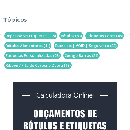
Tópicos
Impressoras Etiquetas
(115)
Rótulos
(63)
Etiquetas Cores
(46)
Rótulos Alimentares
(41)
Especiais | VOID | Segurança
(33)
Etiquetas Personalizadas
(23)
Código Barras
(21)
Ribbon / Fita de Carbono Zebra
(18)