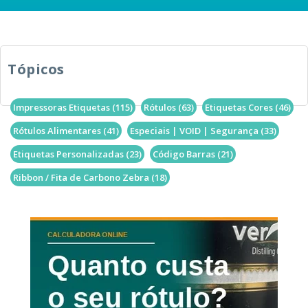
Tópicos
Impressoras Etiquetas
(115)
Rótulos
(63)
Etiquetas Cores
(46)
Rótulos Alimentares
(41)
Especiais | VOID | Segurança
(33)
Etiquetas Personalizadas
(23)
Código Barras
(21)
Ribbon / Fita de Carbono Zebra
(18)