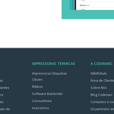
IMPRESSORAS TÉRMICAS
A CODIMARC
Impressoras Etiquetas
WikiRótulo
Citizen
as
Área de Client
Ribbon
lantes
Sobre Nós
Software Bartender
os
Blog Codimarc
Consumíveis
ais
Contactos e Lo
Acessórios
iais de
Orçamentos e