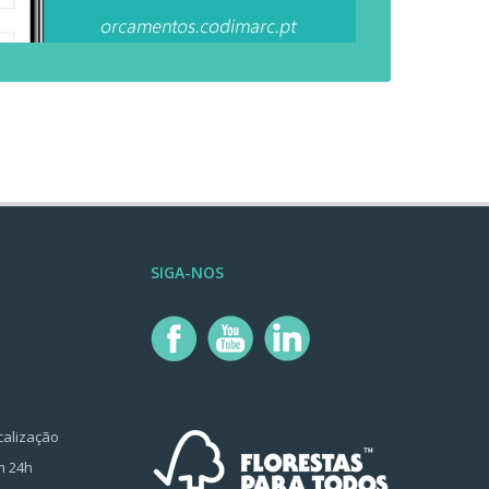
SIGA-NOS
e
calização
m 24h