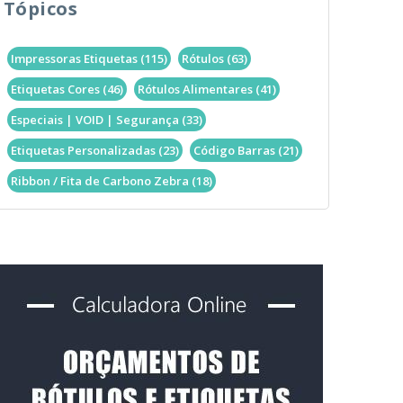
Tópicos
Impressoras Etiquetas
(115)
Rótulos
(63)
Etiquetas Cores
(46)
Rótulos Alimentares
(41)
Especiais | VOID | Segurança
(33)
Etiquetas Personalizadas
(23)
Código Barras
(21)
Ribbon / Fita de Carbono Zebra
(18)